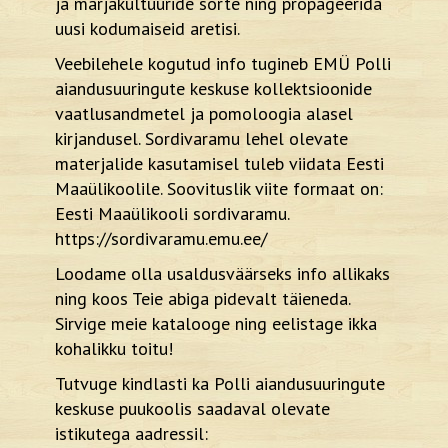
ja marjakultuuride sorte ning propageerida
uusi kodumaiseid aretisi.
Veebilehele kogutud info tugineb EMÜ Polli
aiandusuuringute keskuse kollektsioonide
vaatlusandmetel ja pomoloogia alasel
kirjandusel. Sordivaramu lehel olevate
materjalide kasutamisel tuleb viidata Eesti
Maaülikoolile. Soovituslik viite formaat on:
Eesti Maaülikooli sordivaramu.
https://sordivaramu.emu.ee/
Loodame olla usaldusväärseks info allikaks
ning koos Teie abiga pidevalt täieneda.
Sirvige meie katalooge ning eelistage ikka
kohalikku toitu!
Tutvuge kindlasti ka Polli aiandusuuringute
keskuse puukoolis saadaval olevate
istikutega aadressil: