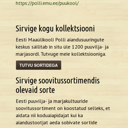
https://polli.emu.ee/puukool/
Sirvige kogu kollektsiooni
Eesti Maaülikooli Polli aiandusuuringute
keskus säilitab in situ üle 1200 puuvilja- ja
marjasordi. Tutvuge meie kollektsiooniga.
TUTVU SORTIDEGA
Sirvige soovitussortimendis
olevaid sorte
Eesti puuvilja- ja marjakultuuride
soovitussortiment on koostatud selleks, et
aidata nii koduaiapidajat kui ka
aiandustootjat aeda sobivate sortide