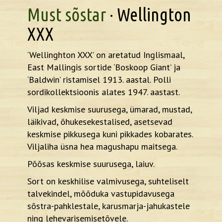
Must sõstar
· Wellington
XXX
‘Wellinghton XXX’ on aretatud Inglismaal,
East Mallingis sortide ‘Boskoop Giant’ ja
‘Baldwin’ ristamisel 1913. aastal. Polli
sordikollektsioonis alates 1947. aastast.
Viljad keskmise suurusega, ümarad, mustad,
läikivad, õhukesekestalised, asetsevad
keskmise pikkusega kuni pikkades kobarates.
Viljaliha üsna hea magushapu maitsega.
Põõsas keskmise suurusega, laiuv.
Sort on keskhilise valmivusega, suhteliselt
talvekindel, mõõduka vastupidavusega
sõstra-pahklestale, karusmarja-jahukastele
ning lehevarisemisetõvele.