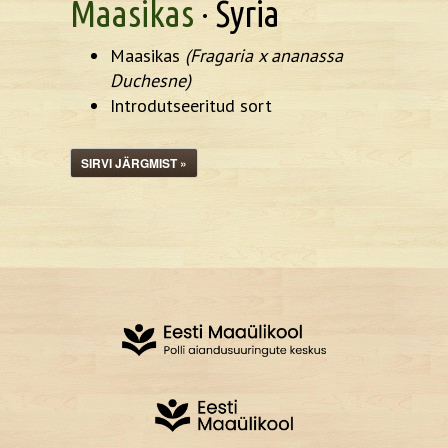
Maasikas
· Syria
Maasikas
(Fragaria x ananassa
Duchesne)
Introdutseeritud sort
SIRVI JÄRGMIST »