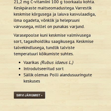
21,2 mg C-vitamiini 100 g toorkaalu kohta.
Keskpäraste maitseomadustega. Varrestik
keskmise kõrgusega ja laiuva kasvulaadiga,
ilma ogadeta, võnklik ja helepruuni
värvusega, millel on punakas varjund.
Varasepoolse kuni keskmise valmivusega
sort, tagasihoidliku saagikusega. Keskmise
talvekindlusega, tundlik talviste
temperatuuri kõikumiste suhtes.
Vaarikas
(Rubus idaeus L.)
Introdutseeritud sort
Säilik olemas Polli aiandusuuringute
keskuses
SIRVI JÄRGMIST »