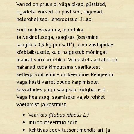
Varred on pruunid, väga pikad, püstised,
ogadeta. Võrsed on püstised, tugevad,
helerohelised, leherootsud lillad.
Sort on keskvalmiv, mõõduka
talvekindlusega, saagikas (keskmine
saagikus 0,9 kg põõsalt*), üsna vastupidav
kõrblaiksusele, kuid haigestub mõningal
määral varrepõletikku. Viimastel aastatel on
hakanud teda kimbutama vaarikalest,
kellega võitlemine on keeruline. Reageerib
väga hästi varretippude kärpimisele,
kasvatades palju saagikaid külgharusid.
Väga hea saagi saamiseks vajab rohket
väetamist ja kastmist.
Vaarikas
(Rubus idaeus L.)
Introdutseeritud sort
Kehtivas soovitussortimendis äri- ja