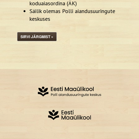
koduaiasordina (ÄK)
Säilik olemas Polli aiandusuuringute
keskuses
SIRVI JÄRGMIST »