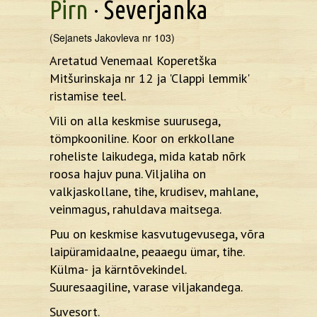
Pirn
· Severjanka
(Sejanets Jakovleva nr 103)
Aretatud Venemaal Koperetška
Mitšurinskaja nr 12 ja 'Clappi lemmik'
ristamise teel.
Vili on alla keskmise suurusega,
tömpkooniline. Koor on erkkollane
roheliste laikudega, mida katab nõrk
roosa hajuv puna. Viljaliha on
valkjaskollane, tihe, krudisev, mahlane,
veinmagus, rahuldava maitsega.
Puu on keskmise kasvutugevusega, võra
laipüramidaalne, peaaegu ümar, tihe.
Külma- ja kärntõvekindel.
Suuresaagiline, varase viljakandega.
Suvesort.