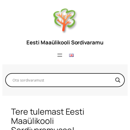
Liigu
sisu
juurde
Eesti Maaülikooli Sordivaramu
Tere tulemast Eesti
Maaülikooli