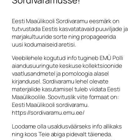
Sordivaramusse!
Eesti Maaülikooli Sordivaramu eesmärk on
tutvustada Eestis kasvatatavaid puuviljade ja
marjakultuuride sorte ning propageerida
uusi kodumaiseid aretisi.
Veebilehele kogutud info tugineb EMÜ Polli
aiandusuuringute keskuse kollektsioonide
vaatlusandmetel ja pomoloogia alasel
kirjandusel. Sordivaramu lehel olevate
materjalide kasutamisel tuleb viidata Eesti
Maaülikoolile. Soovituslik viite formaat on:
Eesti Maaülikooli sordivaramu.
https://sordivaramu.emu.ee/
Loodame olla usaldusväärseks info allikaks
ning koos Teie abiga pidevalt täieneda.