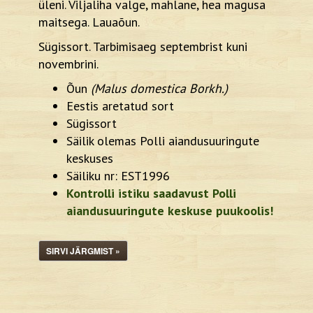
üleni. Viljaliha valge, mahlane, hea magusa
maitsega. Lauaõun.
Sügissort. Tarbimisaeg septembrist kuni
novembrini.
Õun
(Malus domestica Borkh.)
Eestis aretatud sort
Sügissort
Säilik olemas Polli aiandusuuringute
keskuses
Säiliku nr: EST1996
Kontrolli istiku saadavust Polli
aiandusuuringute keskuse puukoolis!
SIRVI JÄRGMIST »