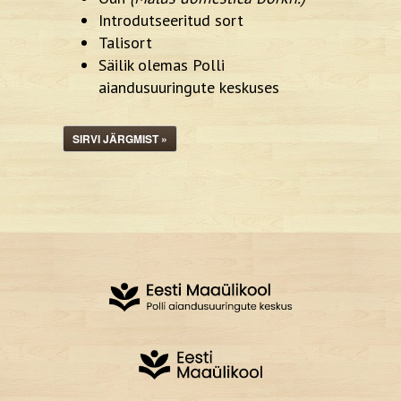
Introdutseeritud sort
Talisort
Säilik olemas Polli
aiandusuuringute keskuses
SIRVI JÄRGMIST »