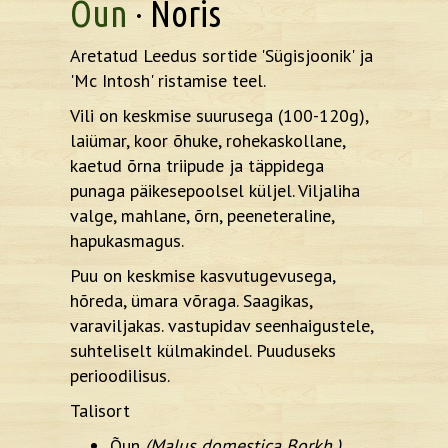
Õun
· Noris
Aretatud Leedus sortide 'Sügisjoonik' ja
'Mc Intosh' ristamise teel.
Vili on keskmise suurusega (100-120g),
laiümar, koor õhuke, rohekaskollane,
kaetud õrna triipude ja täppidega
punaga päikesepoolsel küljel. Viljaliha
valge, mahlane, õrn, peeneteraline,
hapukasmagus.
Puu on keskmise kasvutugevusega,
hõreda, ümara võraga. Saagikas,
varaviljakas. vastupidav seenhaigustele,
suhteliselt külmakindel. Puuduseks
perioodilisus.
Talisort
Õun
(Malus domestica Borkh.)